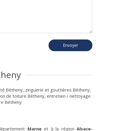
Envoyer
theny
ité Bétheny
,
zinguerie et gouttières Bétheny
,
ion de toiture Bétheny
,
entretien / nettoyage
ure Bétheny
 département
Marne
et à la région
Alsace-