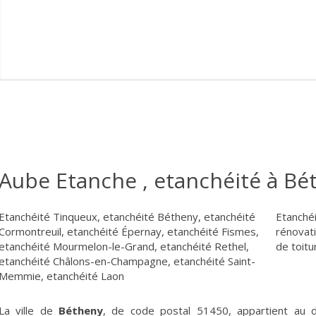
Aube Etanche , etanchéité à Bé
Etanchéité Tinqueux
,
etanchéité Bétheny
,
etanchéité
Etanché
Cormontreuil
,
etanchéité Épernay
,
etanchéité Fismes
,
rénovat
etanchéité Mourmelon-le-Grand
,
etanchéité Rethel
,
de toit
etanchéité Châlons-en-Champagne
,
etanchéité Saint-
Memmie
,
etanchéité Laon
La ville de
Bétheny
, de code postal 51450, appartient au