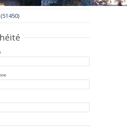
 (51450)
héité
m
one