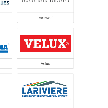
Rockwool
Velux