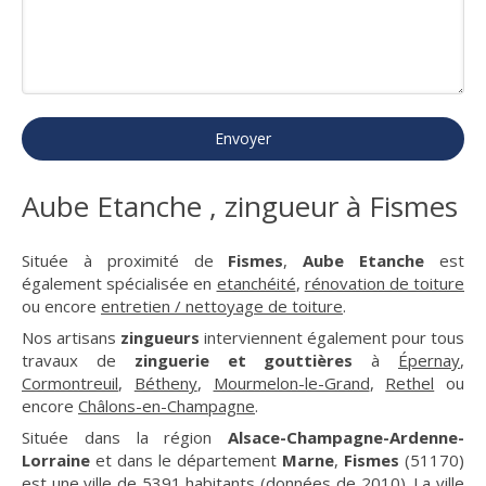
Envoyer
Aube Etanche , zingueur à Fismes
Située à proximité de
Fismes
,
Aube Etanche
est
également spécialisée en
etanchéité
,
rénovation de toiture
ou encore
entretien / nettoyage de toiture
.
Nos artisans
zingueurs
interviennent également pour tous
travaux de
zinguerie et gouttières
à
Épernay
,
Cormontreuil
,
Bétheny
,
Mourmelon-le-Grand
,
Rethel
ou
encore
Châlons-en-Champagne
.
Située dans la région
Alsace-Champagne-Ardenne-
Lorraine
et dans le département
Marne
,
Fismes
(51170)
est une ville de 5391 habitants (données de 2010). La ville