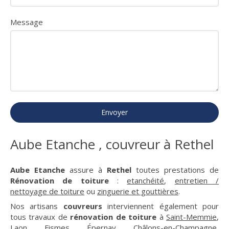
Message
Envoyer
Aube Etanche , couvreur à Rethel
Aube Etanche
assure à
Rethel
toutes prestations de
Rénovation de toiture
:
etanchéité
,
entretien /
nettoyage de toiture
ou
zinguerie et gouttières
.
Nos artisans
couvreurs
interviennent également pour
tous travaux de
rénovation de toiture
à
Saint-Memmie
,
Laon
,
Fismes
,
Épernay
,
Châlons-en-Champagne
,