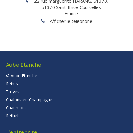
22 rue marguerite HARANG, 51370,
51370
Saint-Brice-Courcelles
France
Afficher le téléphone
Aube Etanche
© Aube Etanche
Reims
Troyes
Chalons-en-Champagne
Chaumont
Rethel
L'entreprise