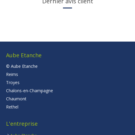
Dernier avis client
Aube Etanche
© Aube Etanche
Reims
Troyes
Chalons-en-Champagne
Chaumont
Rethel
L'entreprise